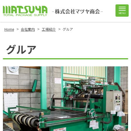
MENU
Site
Footer
>
>
>
Home
会社案内
工場紹介
グルア
グルア