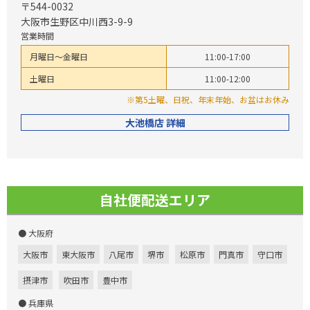
〒544-0032
大阪市生野区中川西3-9-9
営業時間
月曜日～金曜日
11:00-17:00
土曜日
11:00-12:00
※第5土曜、日祝、年末年始、お盆はお休み
大池橋店 詳細
自社便配送エリア
● 大阪府
大阪市
東大阪市
八尾市
堺市
松原市
門真市
守口市
摂津市
吹田市
豊中市
● 兵庫県