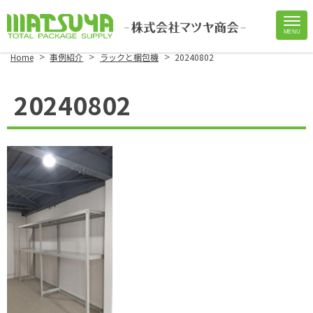
MENU
Site
>
>
>
Home
事例紹介
ラックと梱包機
20240802
Footer
20240802