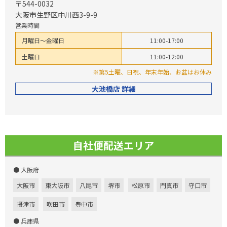
〒544-0032
大阪市生野区中川西3-9-9
営業時間
月曜日～金曜日
11:00-17:00
土曜日
11:00-12:00
※第5土曜、日祝、年末年始、お盆はお休み
大池橋店 詳細
自社便配送エリア
● 大阪府
大阪市
東大阪市
八尾市
堺市
松原市
門真市
守口市
摂津市
吹田市
豊中市
● 兵庫県