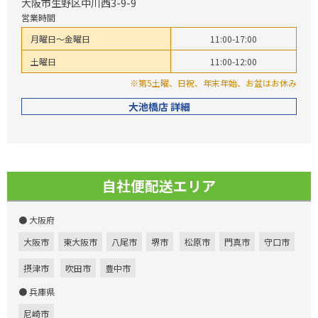
大阪市生野区中川西3-9-9
営業時間
月曜日～金曜日
11:00-17:00
土曜日
11:00-12:00
※第5土曜、日祝、年末年始、お盆はお休み
大池橋店 詳細
自社便配送エリア
● 大阪府
大阪市
東大阪市
八尾市
堺市
松原市
門真市
守口市
摂津市
吹田市
豊中市
● 兵庫県
尼崎市