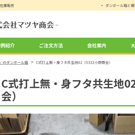
時在庫販売
ダンボール箱と梱
事例紹介
ご注文方法
会社案内
>
」のダンボール箱
C式打上無・身フタ共生地02（5332小野商会）
C式打上無・身フタ共生地02
会）