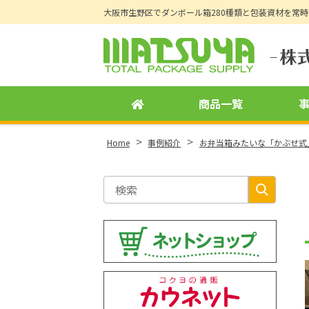
大阪市生野区でダンボール箱280種類と包装資材を常
Site
Footer
商品一覧
>
>
Home
事例紹介
お弁当箱みたいな「かぶせ式