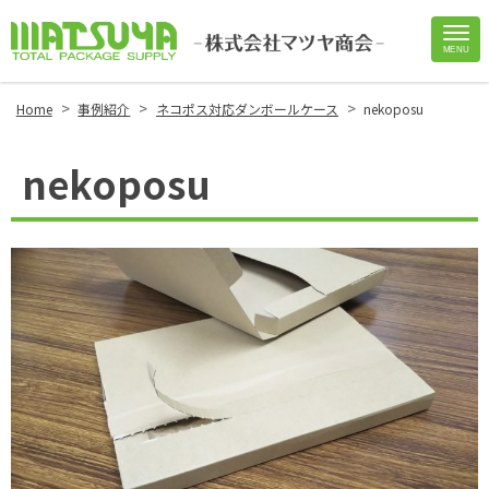
MENU
Site
Footer
>
>
>
Home
事例紹介
ネコポス対応ダンボールケース
nekoposu
nekoposu