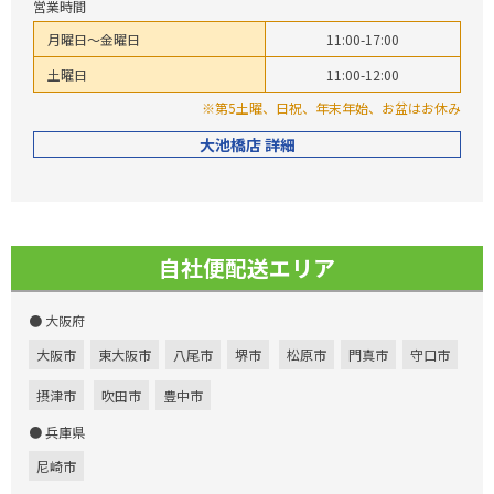
営業時間
月曜日～金曜日
11:00-17:00
土曜日
11:00-12:00
※第5土曜、日祝、年末年始、お盆はお休み
大池橋店 詳細
自社便配送エリア
● 大阪府
大阪市
東大阪市
八尾市
堺市
松原市
門真市
守口市
摂津市
吹田市
豊中市
● 兵庫県
尼崎市