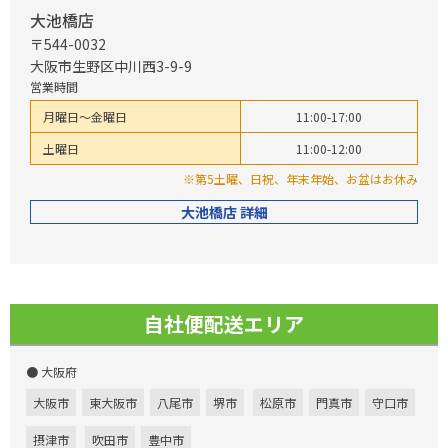
大池橋店
〒544-0032
大阪市生野区中川西3-9-9
営業時間
月曜日～金曜日
11:00-17:00
土曜日
11:00-12:00
※第5土曜、日祝、年末年始、お盆はお休み
大池橋店 詳細
自社便配送エリア
● 大阪府
大阪市
東大阪市
八尾市
堺市
松原市
門真市
守口市
摂津市
吹田市
豊中市