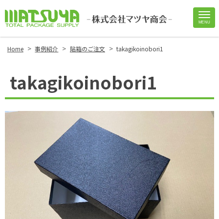
MENU
Site
Footer
>
>
>
Home
事例紹介
貼箱のご注文
takagikoinobori1
takagikoinobori1