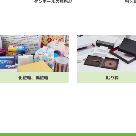
梱包
ダンボールの規格品
化粧箱、美粧箱
貼り箱