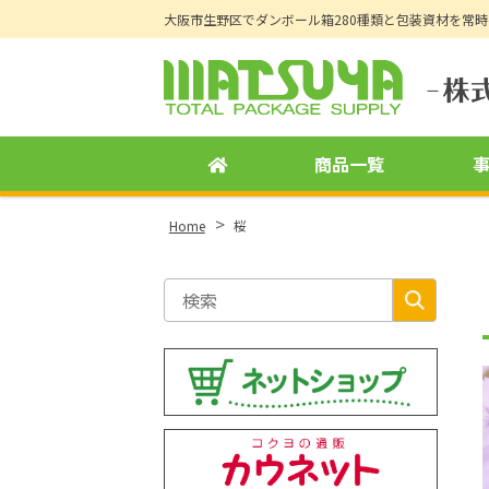
大阪市生野区でダンボール箱280種類と包装資材を常
Site
Footer
商品一覧
>
Home
桜